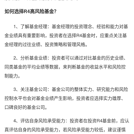
如何选择R4高风险基金？
1、了解基金经理：基金经理的投资理念、经验和能力对基
金业绩具有重要影响，投资者在选择R4基金时，应重点关注基
金经理的过往业绩、投资策略和管理风格。
2、分析基金业绩：投资者可以通过对比基金的历史业绩、
同类基金的平均业绩等数据，来判断基金的收益水平和风险控
制能力。
3、关注基金公司：基金公司的整体实力、研究能力和风险
控制水平也会对基金业绩产生影响，投资者应选择实力雄厚、
口碑良好的基金公司。
4、评估自身风险承受能力：投资者在投资R4基金前，应认
真评估自身的风险承受能力，若风险承受能力较低，建议谨慎