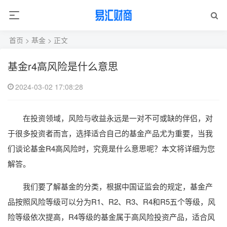
首页
>
基金
> 正文
基金r4高风险是什么意思
2024-03-02 17:08:28
在投资领域，风险与收益永远是一对不可或缺的伴侣，对
于很多投资者而言，选择适合自己的基金产品尤为重要，当我
们谈论基金R4高风险时，究竟是什么意思呢？本文将详细为您
解答。
我们要了解基金的分类，根据中国证监会的规定，基金产
品按照风险等级可以分为R1、R2、R3、R4和R5五个等级，风
险等级依次提高，R4等级的基金属于高风险投资产品，适合风