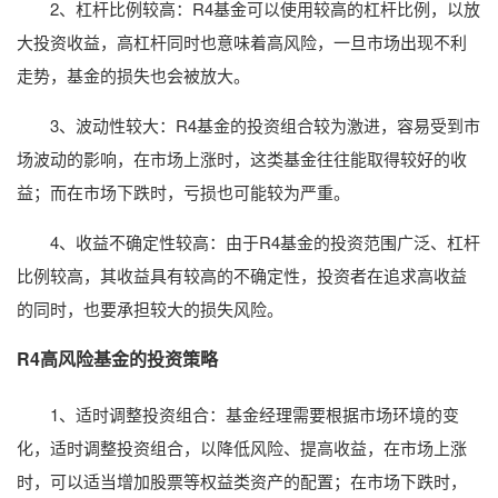
2、杠杆比例较高：R4基金可以使用较高的杠杆比例，以放
大投资收益，高杠杆同时也意味着高风险，一旦市场出现不利
走势，基金的损失也会被放大。
3、波动性较大：R4基金的投资组合较为激进，容易受到市
场波动的影响，在市场上涨时，这类基金往往能取得较好的收
益；而在市场下跌时，亏损也可能较为严重。
4、收益不确定性较高：由于R4基金的投资范围广泛、杠杆
比例较高，其收益具有较高的不确定性，投资者在追求高收益
的同时，也要承担较大的损失风险。
R4高风险基金的投资策略
1、适时调整投资组合：基金经理需要根据市场环境的变
化，适时调整投资组合，以降低风险、提高收益，在市场上涨
时，可以适当增加股票等权益类资产的配置；在市场下跌时，