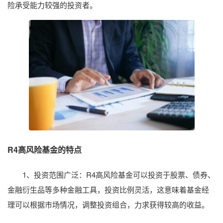
险承受能力较强的投资者。
R4高风险基金的特点
1、投资范围广泛：R4高风险基金可以投资于股票、债券、
金融衍生品等多种金融工具，投资比例灵活，这意味着基金经
理可以根据市场情况，调整投资组合，力求获得较高的收益。