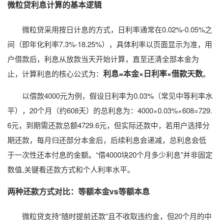
微粒贷利息计算的基本逻辑
微粒贷采用按日计息的方式，日利率通常在0.02%-0.05%之
间（即年化利率7.3%-18.25%），具体利率以页面显示为准，用
户借款后，利息从放款当天开始计算，直至还清全部本金为
利息=本金×日利率×借款天数
止，计算利息的核心公式为：
。
以借款4000元为例，假设日利率为0.03%（常见中等利率水
平），20个月（约608天）的总利息为：4000×0.03%×608=729.
6元，到期需还款总额4729.6元，但实际还款中，若用户选择分
期还款，每月归还部分本金后，后续利息会递减，总利息会低
于一次性还本付息的金额。“借4000块20个月多少利息”并非固定
数值,关键看还款方式和个人利率水平。
两种还款方式对比：等额本金vs等额本息
微粒贷支持“随时提前还款”且不收取违约金，但20个月的中