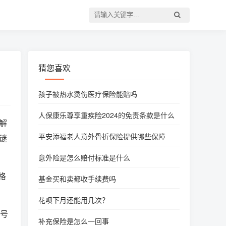
猜您喜欢
孩子被热水烫伤医疗保险能赔吗
人保康乐尊享重疾险2024的免责条款是什么
解
平安添福老人意外骨折保险提供哪些保障
谜
意外险是怎么赔付标准是什么
格
基金买和卖都收手续费吗
花呗下月还能用几次？
2号
补充保险是怎么一回事