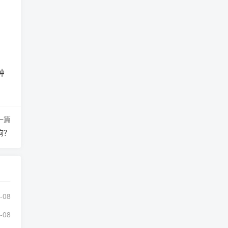
种
一篇
询？
-08
-08