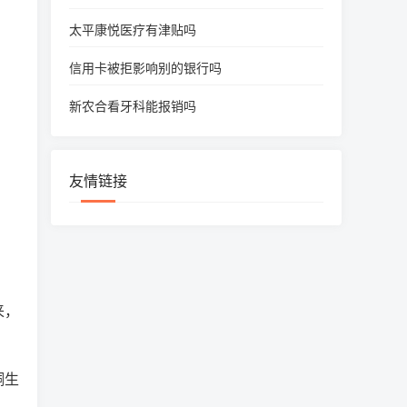
太平康悦医疗有津贴吗
信用卡被拒影响别的银行吗
新农合看牙科能报销吗
友情链接
来，
铜生