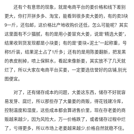
还有个有意思的现象，就是电商平台的姜价格和线下差别
更大，你打开拼多多、淘宝，能看到很多卖大姜的，有的卖3块
9一斤，还包邮，这价格比产地收购价还低，怎么可能呢？其实
这里面有不少猫腻，有的是用小姜冒充大姜，说是“精选大姜”，
结果收到货发现都是小块姜；有的是“姜块+泥土”一起称重，号
称5斤装，结果泥土占了1斤多；还有的是用陈姜翻新，把发黑
的表皮削掉，喷上保鲜水，看起来像新姜，其实放不了几天就
烂了，所以大家在电商平台买姜，一定要选信誉好的店铺,别光
图便宜。
对了，还有储存成本的问题，大姜这东西，储存不好就容
易发芽、腐烂，所以那些存了大量姜的商贩，得花钱建冷库，
控制温度和湿度，这些成本都会算进售价里，现在存老姜的商
贩越来越少，因为风险大，万一价格跌了，或者储存过程中烂
了，亏得更多，所以市场上老姜越来越少,价格自然就稳不住。