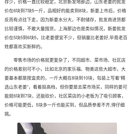
存少，价格一直比较稳定，北京新发地那边，山东老姜的批发
价在6块到7块5一斤，品相好的能卖到8块，新姜上市后，价格
反而有点往下走，因为新姜水分大，不耐储存，批发商进货都
比较谨慎，不敢大量囤货，上海那边也是类似情况，新姜批发
价在5块5到6块5，比老姜便宜不少，但销量比老姜好,毕竟老百
姓都喜欢买新鲜的。
零售市场的价格就更复杂了，不同超市、菜市场、社区店
的价格差别可不小，比如北京的家乐福、物美这些大超市，大
姜基本都是按盒卖的，一斤大概在8块到10块，包装上写着“精
选山东老姜”，看着挺高档，但你要是去菜市场买，同样的姜可
能就6块到7块，还能砍价，社区菜店的小老板为了吸引顾客，
价格可能更低，5块多一斤也能买到，但品质参差不齐,得仔细
挑。