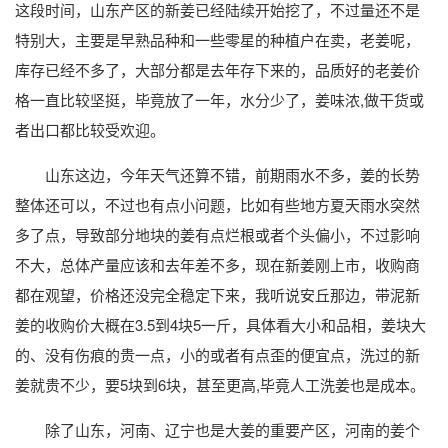
这段时间，山东产区的新姜已经陆续开始挖了，不过量还不是
特别大，主要是早熟品种和一些零星的种植户在卖，老姜呢，
库存已经不多了，大部分都是去年存下来的，品质好的老姜价
格一直比较坚挺，毕竟放了一年，水分少了，姜味浓,做干货或
者出口都比较受欢迎。
山东这边，今年天气还算不错，前期雨水不多，姜的长势
整体还可以，不过也有点小问题，比如有些地方夏天雨水突然
多了点，导致部分地块的姜有点烂根或者个头偏小，不过影响
不大，总体产量应该和去年差不多，现在新姜刚上市，收购商
都在观望，价格还没完全稳定下来，我听说安丘那边，带泥新
姜的收购价大概在3.5到4块5一斤，具体看大小和品相，姜块大
的、没有伤痕的贵一点，小的或者有点歪的便宜点，洗过的新
姜就贵不少，要5块到6块，甚至更高,毕竟人工洗姜也是成本。
除了山东，河南、辽宁也是大姜的重要产区，河南的姜个