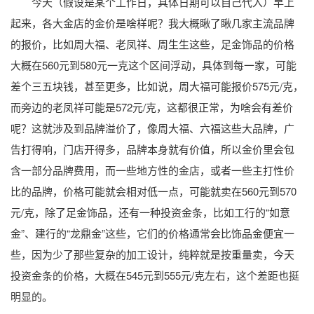
今天（假设是某个工作日，具体日期可以自己代入）早上
起来，各大金店的金价是啥样呢？我大概瞅了瞅几家主流品牌
的报价，比如周大福、老凤祥、周生生这些，足金饰品的价格
大概在560元到580元一克这个区间浮动，具体到每一家，可能
差个三五块钱，甚至更多，比如说，周大福可能报价575元/克，
而旁边的老凤祥可能是572元/克，这都很正常，为啥会有差价
呢？这就涉及到品牌溢价了，像周大福、六福这些大品牌，广
告打得响，门店开得多，品牌本身就有价值，所以金价里会包
含一部分品牌费用，而一些地方性的金店，或者一些主打性价
比的品牌，价格可能就会相对低一点，可能就卖在560元到570
元/克，除了足金饰品，还有一种投资金条，比如工行的“如意
金”、建行的“龙鼎金”这些，它们的价格通常会比饰品金便宜一
些，因为少了那些复杂的加工设计，纯粹就是按重量卖，今天
投资金条的价格，大概在545元到555元/克左右，这个差距也挺
明显的。